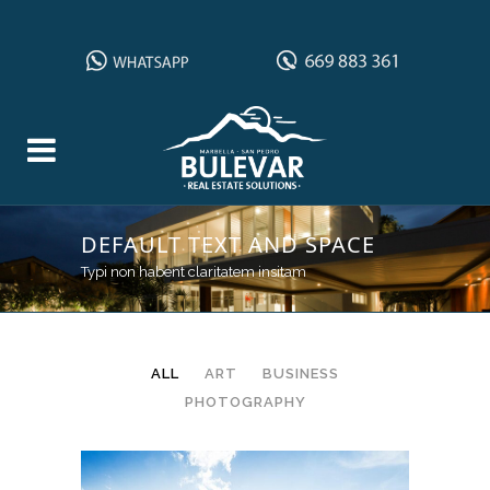
DEFAULT TEXT AND SPACE
Typi non habent claritatem insitam
ALL
ART
BUSINESS
PHOTOGRAPHY